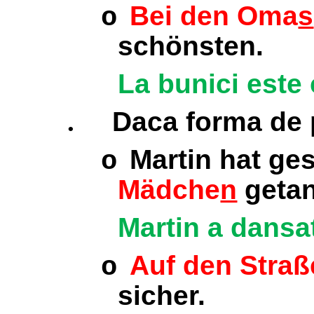
Bei den Oma
s
o
schönsten.
La bunici este
.
Daca forma de p
Martin hat ge
o
Mädche
n
getan
Martin a dansat
Auf den Straß
o
sicher.