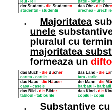
leul - leii
patul - paturile
der Student -
die
Student
en
das Ohr -
die
Ohr
studentul - studentii
urechea - urechile
.
Majoritatea
sub
unele
substantiv
pluralul cu termi
majoritatea subst
formeaza un
dift
das Buch -
die
B
ü
ch
er
das Land -
die
L
ä
cartea - cartile
tara - tarile
das Haus -
die
H
ä
us
er
der Mann -
die
M
ä
casa - casele
barbatul - barbatii
das Bild -
die
Bild
er
das Kind -
die
Kin
tabloul - tablourile
copilul - copiii
.
Substantive cu