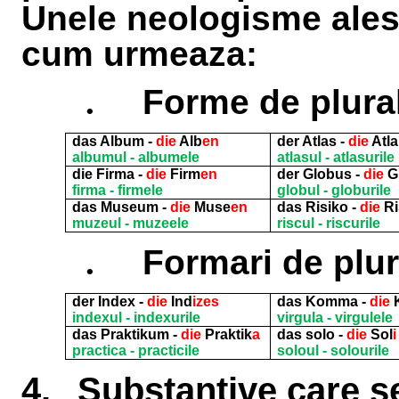
Unele neologisme ales
cum urmeaza:
.
Forme de plura
das Album -
die
Alb
en
der Atlas -
die
Atla
albumul - albumele
atlasul - atlasurile
die Firma -
die
Firm
en
der Globus -
die
G
firma - firmele
globul - globurile
das Museum -
die
Muse
en
das Risiko -
die
Ri
muzeul - muzeele
riscul - riscurile
.
Formari de plur
der Index -
die
Ind
izes
das Komma -
die
indexul - indexurile
virgula - virgulele
das Praktikum -
die
Praktik
a
das solo -
die
Sol
i
practica - practicile
soloul - solourile
4.
Substantive care s