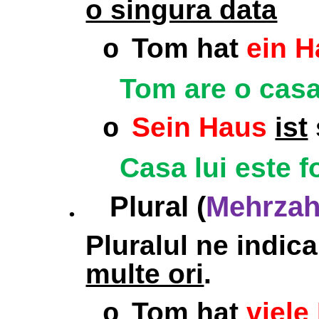
o singura data
Tom hat
ein 
o
Tom are o casa
Sein Haus
ist
o
Casa lui este f
Plural (
Mehrzahl
.
Pluralul ne indic
multe ori
.
Tom hat
viele
o