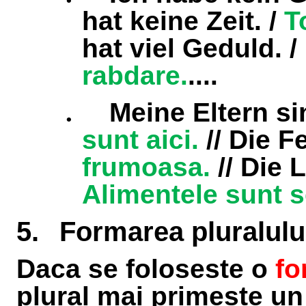
hat keine Zeit. /
T
hat viel Geduld. /
rabdare.
....
.
Meine Eltern si
sunt aici.
// Die F
frumoasa.
// Die 
Alimentele sunt 
5.
Formarea pluralului
Daca se foloseste o
fo
plural mai primeste u