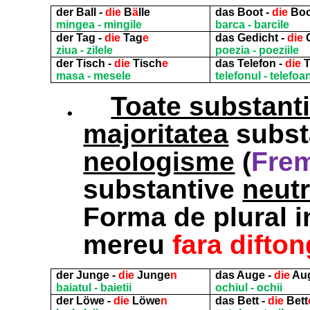
der Ball -
die
B
ä
lle
das Boot -
die
Boo
mingea - mingile
barca - barcile
der Tag -
die
Tag
e
das Gedicht -
die
G
ziua - zilele
poezia - poeziile
der Tisch -
die
Tisch
e
das Telefon -
die
T
masa - mesele
telefonul - telefoa
.
Toate substant
majoritatea
subst
neologisme
(
Fre
substantive
neut
Forma de plural i
mereu
fara difton
der Junge -
die
Junge
n
das Auge -
die
Au
baiatul - baietii
ochiul - ochii
der Löwe -
die
Löwe
n
das Bett -
die
Bett