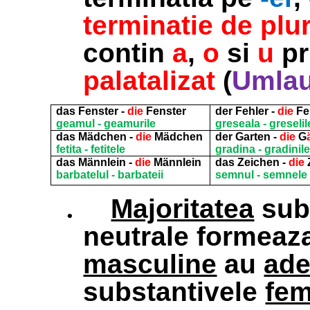
terminatie de plur
contin
a
,
o
si
u
pr
palatalizat
(
Umlau
das Fenster -
die
Fenster
der Fehler -
die
Fe
geamul - geamurile
greseala - greselil
das Mädchen -
die
Mädchen
der Garten -
die
G
fetita - fetitele
gradina - gradinile
das Männlein -
die
Männlein
das Zeichen -
die
barbatelul - barbateii
semnul - semnele
.
Majoritatea
subs
neutrale formeaza
masculine
au
ad
substantivele
fem