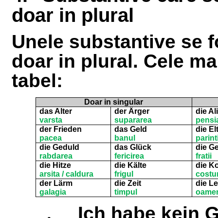
doar in plural
Unele substantive se f
doar in plural. Cele m
tabel:
Doar in singular
das Alter
der Ärger
die A
varsta
supararea
pensi
der Frieden
das Geld
die El
pacea
banul
parinti
die Geduld
das Glück
die G
rabdarea
fericirea
fratii
die Hitze
die Kälte
die K
arsita / caldura
frigul
costur
der Lärm
die Zeit
die L
galagia
timpul
oamen
.
Ich habe kein G