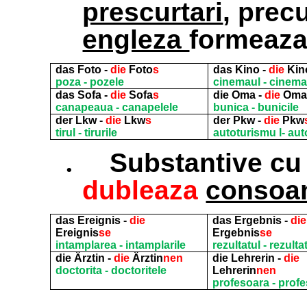
prescurtari
, prec
engleza
formeaza
das Foto -
die
Foto
s
das Kino -
die
Kin
poza - pozele
cinemaul - cinema
das Sofa -
die
Sofa
s
die Oma -
die
Oma
canapeaua - canapelele
bunica - bunicile
der Lkw -
die
Lkw
s
der Pkw -
die
Pkw
tirul - tirurile
autoturismu l- aut
.
Substantive cu 
dubleaza
consoa
das Ereignis -
die
das Ergebnis -
die
Ereignis
se
Ergebnis
se
intamplarea - intamplarile
rezultatul - rezulta
die Ärztin -
die
Ärztin
nen
die Lehrerin -
die
doctorita - doctoritele
Lehrerin
nen
profesoara - profe