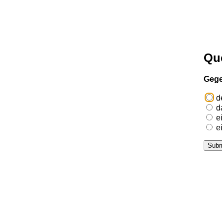
Que
Gege
d
da
ei
ei