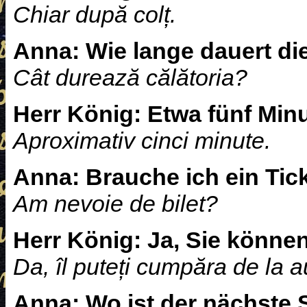
Chiar după colț.
Anna:
Wie lange dauert di
Cât durează călătoria?
Herr König:
Etwa fünf Minu
Aproximativ cinci minute.
Anna:
Brauche ich ein Tic
Am nevoie de bilet?
Herr König:
Ja, Sie könne
Da, îl puteți cumpăra de la 
Anna:
Wo ist der nächste