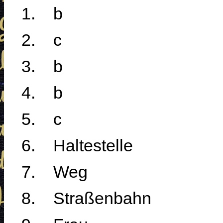
1.
b
2.
c
3.
b
4.
b
5.
c
6.
Haltestelle
7.
Weg
8.
Straßenbahn