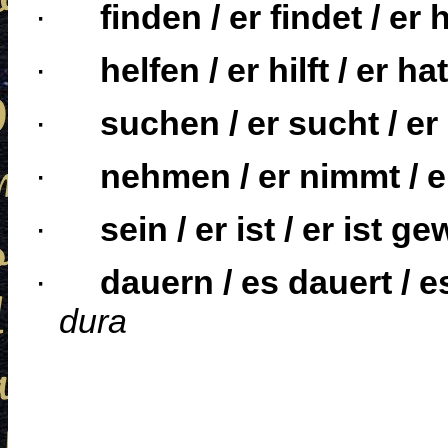
·
finden / er findet / er
·
helfen / er hilft / er ha
·
suchen / er sucht / er
·
nehmen / er nimmt / 
·
sein / er ist / er ist g
·
dauern / es dauert / e
dura