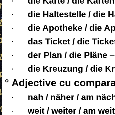
·
die Karte / die Karten
·
die Haltestelle / die H
·
die Apotheke / die A
·
das Ticket / die Ticke
·
der Plan / die Pläne
·
die Kreuzung / die 
° Adjective cu comparat
·
nah / näher / am näc
·
weit / weiter / am wei