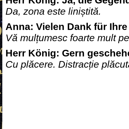
Herr König:
Ja, die Gegend
Da, zona este liniștită.
Anna:
Vielen Dank für Ihre 
Vă mulțumesc foarte mult pen
Herr König:
Gern geschehen
Cu plăcere. Distracție plăcut