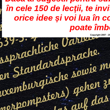
în cele 150 de lecții, te inv
orice idee și voi lua în
poate îmb