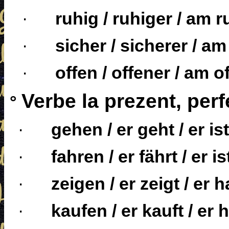
·
ruhig / ruhiger / am 
·
sicher / sicherer / a
·
offen / offener / am o
Verbe la prezent, perf
°
·
gehen / er geht / er i
·
fahren / er fährt / er i
·
zeigen / er zeigt / er h
·
kaufen / er kauft / er 