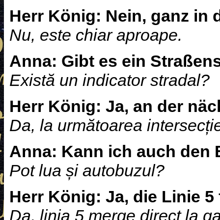
Herr König:
Nein, ganz in 
Nu, este chiar aproape.
Anna:
Gibt es ein Straßen
Există un indicator stradal?
Herr König:
Ja, an der nä
Da, la următoarea intersecție
Anna:
Kann ich auch den
Pot lua și autobuzul?
Herr König:
Ja, die Linie 
Da, linia 5 merge direct la ga