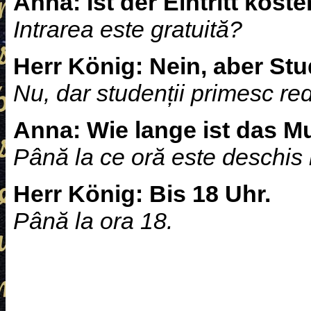
Anna:
Ist der Eintritt kost
Intrarea este gratuită?
Herr König:
Nein, aber St
Nu, dar studenții primesc re
Anna:
Wie lange ist das 
Până la ce oră este deschis
Herr König:
Bis 18 Uhr.
Până la ora 18.