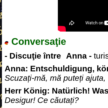
Conversaţie
- Discuţie între
Anna
-
turi
Anna:
Entschuldigung, kön
Scuzați-mă, mă puteți ajuta,
Herr König:
Natürlich! Wa
Desigur! Ce căutați?