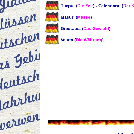
Timpul (
Die Zeit
) - Calendarul (
Der 
Masuri (
Masse
)
Greutatea (
Das Gewicht
)
Valuta (
Die Währung
)