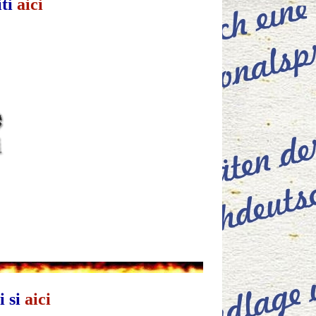
iti
aici
i si
aici