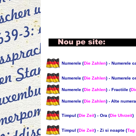
Numerele (
Die Zahlen
) - Numerele ca
Numerele (
Die Zahlen
) - Numerele or
Numerele (
Die Zahlen
) - Fractiile (
Di
Numerele (
Die Zahlen
) - Alte numera
Timpul (
Die Zeit
) - Ora (
Die Uhrzeit
)
Timpul (
Die Zeit
) - Zi si noapte (
Tag